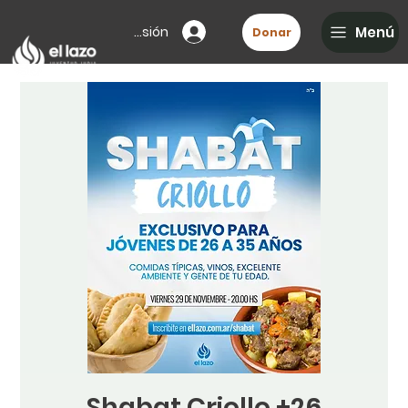
Iniciar sesión
Menú
Donar
Shabat Criollo +26