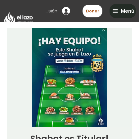
Iniciar sesión
Menú
Donar
Shabat es Titular!