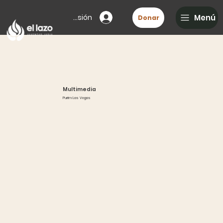
Iniciar sesión
Menú
Donar
Multimedia
Purim Las Vegas