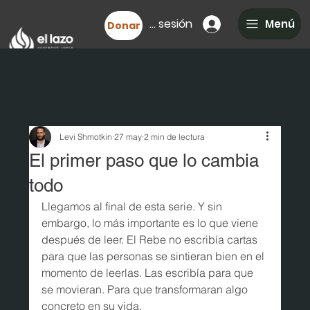
Iniciar sesión
Menú
Donar
Levi Shmotkin
27 may
2 min de lectura
El primer paso que lo cambia
todo
Llegamos al final de esta serie. Y sin 
embargo, lo más importante es lo que viene 
después de leer. El Rebe no escribía cartas 
para que las personas se sintieran bien en el 
momento de leerlas. Las escribía para que 
se movieran. Para que transformaran algo 
concreto en su vida.