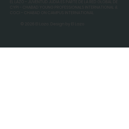
EL LAZO - JUVENTUD JUDIA ES PARTE DE LA RED GLOBAL DE
CYPI - CHABAD YOUNG PROFESSIONALS INTERNATIONAL
&
COCI - CHABAD ON CAMPUS INTERNATIONAL
© 2026 El Lazo. Design by El Lazo