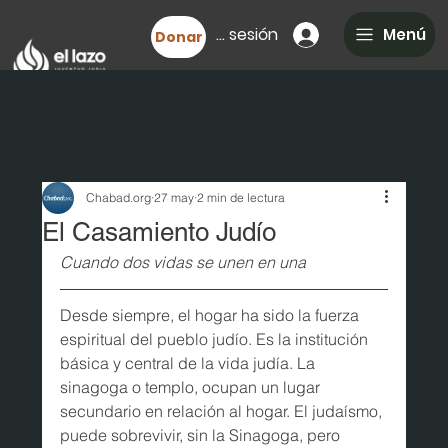
Iniciar sesión
Menú
Donar
Chabad.org
27 may
2 min de lectura
El Casamiento Judío
Cuando dos vidas se unen en una
Desde siempre, el hogar ha sido la fuerza 
espiritual del pueblo judío. Es la institución 
básica y central de la vida judía. La 
sinagoga o templo, ocupan un lugar 
secundario en relación al hogar. El judaísmo, 
puede sobrevivir, sin la Sinagoga, pero 