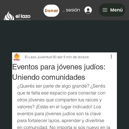
Iniciar sesión
Menú
Donar
El Lazo Juventud
30 abr
3 min de lectura
Eventos para jóvenes judíos:
Uniendo comunidades
¿Querés ser parte de algo grande? ¿Sentís 
que te falta ese espacio para conectar con 
otros jóvenes que comparten tus raíces y 
valores? ¡Estás en el lugar indicado! Los 
eventos para jóvenes judíos son la clave 
para fortalecer lazos, aprender y divertirse 
en comunidad. No importa si sos nuevo en la 