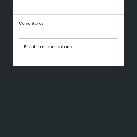
Comentarios
Escribir un comentario...
Convivir con la incertidumbre sin ser
arrastrado por ella