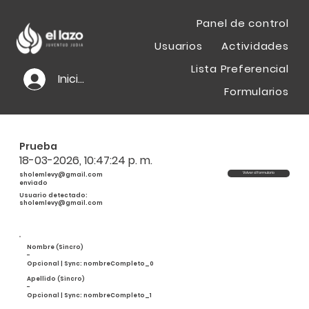
Panel de control
Usuarios
Actividades
Lista Preferencial
Iniciar sesión
Formularios
Prueba
18-03-2026, 10:47:24 p. m.
sholemlevy@gmail.com
Volver al formulario
enviado
Usuario detectado:
sholemlevy@gmail.com
Nombre (Sincro)
-
Opcional | Sync: nombreCompleto_0
Apellido (Sincro)
-
Opcional | Sync: nombreCompleto_1