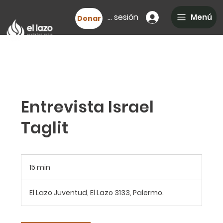
Iniciar sesión
Menú
Donar
Entrevista Israel
Taglit
15 min
1
5
El Lazo Juventud, El Lazo 3133, Palermo.
m
i
n