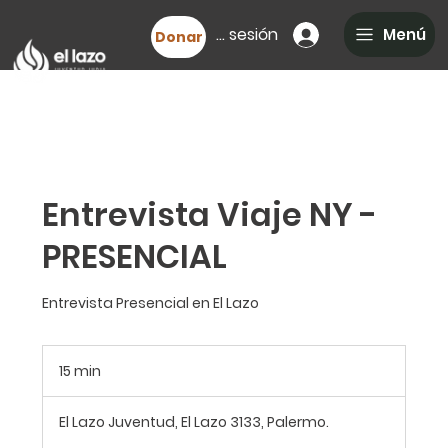
Iniciar sesión
Menú
Donar
Entrevista Viaje NY -
PRESENCIAL
Entrevista Presencial en El Lazo
15 min
1
5
El Lazo Juventud, El Lazo 3133, Palermo.
m
i