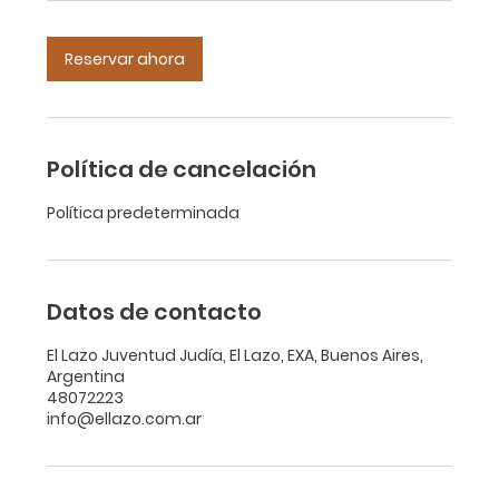
n
Reservar ahora
Política de cancelación
Política predeterminada
Datos de contacto
El Lazo Juventud Judía, El Lazo, EXA, Buenos Aires,
Argentina
48072223
info@ellazo.com.ar