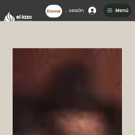
Iniciar sesión
Menú
Donar