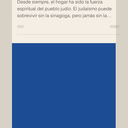
Matrimonio
El Casamiento Judío
Desde siempre, el hogar ha sido la fuerza
espiritual del pueblo judío. El judaísmo puede
sobrevivir sin la sinagoga, pero jamás sin la
familia. Una mirada profunda al significado del
casamiento judío.