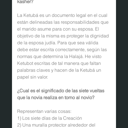
kasher?
La Ketubá es un documento legal en el cual 
están delineadas las responsabilidades que 
el marido asume para con su esposa. El 
objetivo de la misma es proteger la dignidad 
de la esposa judía. Para que sea válida 
debe estar escrita correctamente, según las 
normas que determina la Halajá. He visto 
Ketubot escritas de tal manera que faltan 
palabras claves y hacen de la Ketubá un 
papel sin valor.
¿Cual es el significado de las siete vueltas 
que la novia realiza en torno al novio?
Representan varias cosas:
1) Los siete días de la Creación
2) Una muralla protector alrededor del 