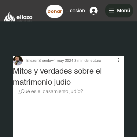
Iniciar sesión
Menú
Donar
Eliezer Shemtov
1 may 2024
3 min de lectura
Mitos y verdades sobre el
matrimonio judío
¿Qué es el casamiento judío?