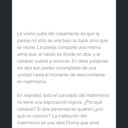
La visión judía del casamiento es que la 
pareja no sólo se une bajo la Jupá, sino que 
se reúne. La pareja comparte una misma 
alma que, al nacer, se divide en dos, y al 
casarse vuelve a reunirse. En otras palabras, 
los dos son partes incompletas de una 
unidad hasta el momento de reencontrarse 
en matrimonio.
En realidad, todo el concepto del matrimonio 
no tiene una explicación lógica. ¿Por qué 
casarse? Si dos personas se quieren ¿por 
qué no convivir? La institución del 
matrimonio es una idea Divina que sirve 