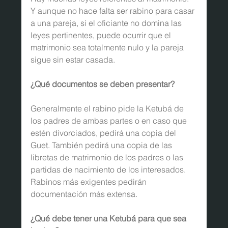
Y aunque no hace falta ser rabino para casar 
a una pareja, si el oficiante no domina las 
leyes pertinentes, puede ocurrir que el 
matrimonio sea totalmente nulo y la pareja 
sigue sin estar casada.
¿Qué documentos se deben presentar?
Generalmente el rabino pide la Ketubá de 
los padres de ambas partes o en caso que 
estén divorciados, pedirá una copia del 
Guet. También pedirá una copia de las 
libretas de matrimonio de los padres o las 
partidas de nacimiento de los interesados. 
Rabinos más exigentes pedirán 
documentación más extensa.
¿Qué debe tener una Ketubá para que sea 