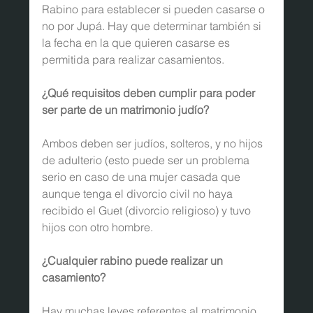
Rabino para establecer si pueden casarse o 
no por Jupá. Hay que determinar también si 
la fecha en la que quieren casarse es 
permitida para realizar casamientos.
¿Qué requisitos deben cumplir para poder 
ser parte de un matrimonio judío?
Ambos deben ser judíos, solteros, y no hijos 
de adulterio (esto puede ser un problema 
serio en caso de una mujer casada que 
aunque tenga el divorcio civil no haya 
recibido el Guet (divorcio religioso) y tuvo 
hijos con otro hombre.
¿Cualquier rabino puede realizar un 
casamiento?
Hay muchas leyes referentes al matrimonio. 